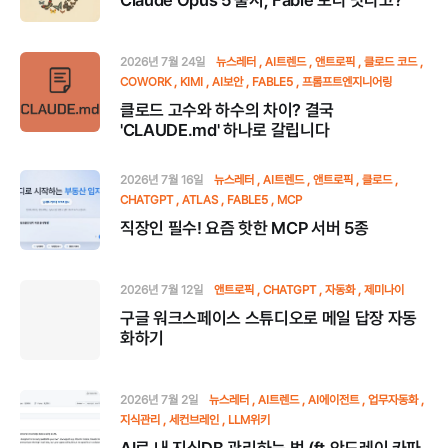
Claude Opus 5 출시, Fable 보다 낫다고?
2026년 7월 24일
뉴스레터
AI트렌드
앤트로픽
클로드 코드
COWORK
KIMI
AI보안
FABLE5
프롬프트엔지니어링
클로드 고수와 하수의 차이? 결국
'CLAUDE.md' 하나로 갈립니다
2026년 7월 16일
뉴스레터
AI트렌드
앤트로픽
클로드
CHATGPT
ATLAS
FABLE5
MCP
직장인 필수! 요즘 핫한 MCP 서버 5종
2026년 7월 12일
앤트로픽
CHATGPT
자동화
제미나이
구글 워크스페이스 스튜디오로 메일 답장 자동
화하기
2026년 7월 2일
뉴스레터
AI트렌드
AI에이전트
업무자동화
지식관리
세컨브레인
LLM위키