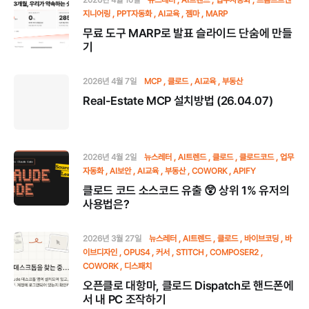
2026년 4월 10일
뉴스레터
AI트렌드
업무자동화
프롬프트엔
지니어링
PPT자동화
AI교육
젬마
MARP
무료 도구 MARP로 발표 슬라이드 단숨에 만들
기
2026년 4월 7일
MCP
클로드
AI교육
부동산
Real-Estate MCP 설치방법 (26.04.07)
2026년 4월 2일
뉴스레터
AI트렌드
클로드
클로드코드
업무
자동화
AI보안
AI교육
부동산
COWORK
APIFY
클로드 코드 소스코드 유출 😲 상위 1% 유저의
사용법은?
2026년 3월 27일
뉴스레터
AI트렌드
클로드
바이브코딩
바
이브디자인
OPUS4
커서
STITCH
COMPOSER2
COWORK
디스패치
오픈클로 대항마, 클로드 Dispatch로 핸드폰에
서 내 PC 조작하기