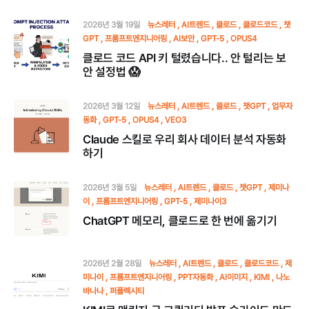
2026년 3월 19일
뉴스레터
AI트렌드
클로드
클로드코드
챗
GPT
프롬프트엔지니어링
AI보안
GPT-5
OPUS4
클로드 코드 API 키 털렸습니다.. 안 털리는 보
안 설정법 😱
2026년 3월 12일
뉴스레터
AI트렌드
클로드
챗GPT
업무자
동화
GPT-5
OPUS4
VEO3
Claude 스킬로 우리 회사 데이터 분석 자동화
하기
2026년 3월 5일
뉴스레터
AI트렌드
클로드
챗GPT
제미나
이
프롬프트엔지니어링
GPT-5
제미나이3
ChatGPT 메모리, 클로드로 한 번에 옮기기
2026년 2월 28일
뉴스레터
AI트렌드
클로드
클로드코드
제
미나이
프롬프트엔지니어링
PPT자동화
AI이미지
KIMI
나노
바나나
퍼플렉시티