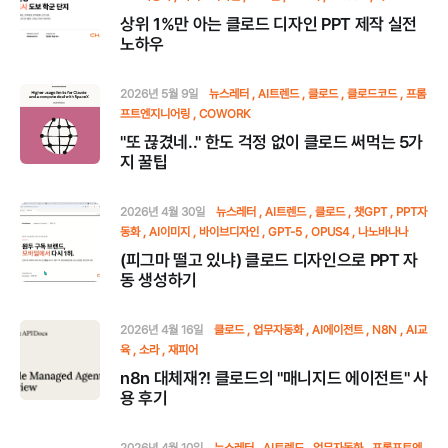
상위 1%만 아는 클로드 디자인 PPT 제작 실전
노하우
2026년 5월 9일
뉴스레터
AI트렌드
클로드
클로드코드
프롬
프트엔지니어링
COWORK
"또 끊겼네.." 한도 걱정 없이 클로드 써먹는 5가
지 꿀팁
2026년 4월 30일
뉴스레터
AI트렌드
클로드
챗GPT
PPT자
동화
AI이미지
바이브디자인
GPT-5
OPUS4
나노바나나
(피그마 떨고 있냐) 클로드 디자인으로 PPT 자
동 생성하기
2026년 4월 16일
클로드
업무자동화
AI에이전트
N8N
AI교
육
소라
재피어
n8n 대체재?! 클로드의 "매니지드 에이전트" 사
용 후기