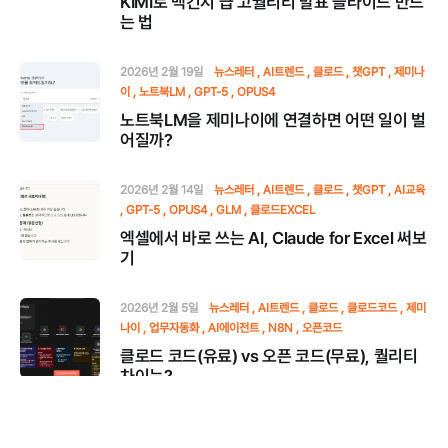
KIMI로 맥킨지 급 고퀄리티 발표 슬라이드 만드
는 법
2026년 2월 19일
뉴스레터
AI트렌드
클로드
챗GPT
제미나
이
노트북LM
GPT-5
OPUS4
노트북LM을 제미나이에 연결하면 어떤 일이 벌
어질까?
2026년 2월 14일
뉴스레터
AI트렌드
클로드
챗GPT
AI교육
GPT-5
OPUS4
GLM
클로드EXCEL
엑셀에서 바로 쓰는 AI, Claude for Excel 써보
기
2026년 2월 5일
뉴스레터
AI트렌드
클로드
클로드코드
제미
나이
업무자동화
AI에이전트
N8N
오픈코드
클로드 코드(유료) vs 오픈 코드(무료), 퀄리티
차이는?
2026년 1월 29일
뉴스레터
AI트렌드
클로드
클로드코드
업
무자동화
N8N
MCP
바이브코딩
AI교육
커서
오픈코드