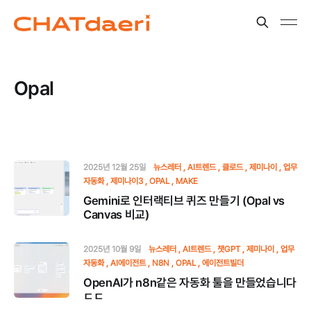
Opal
2025년 12월 25일
뉴스레터
AI트렌드
클로드
제미나이
업무
자동화
제미나이3
OPAL
MAKE
Gemini로 인터랙티브 퀴즈 만들기 (Opal vs
Canvas 비교)
2025년 10월 9일
뉴스레터
AI트렌드
챗GPT
제미나이
업무
자동화
AI에이전트
N8N
OPAL
에이전트빌더
OpenAI가 n8n같은 자동화 툴을 만들었습니다
ㄷㄷ