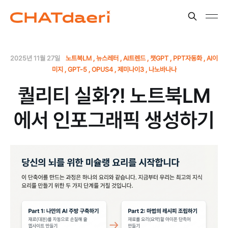
2025년 11월 27일
노트북LM
뉴스레터
AI트렌드
챗GPT
PPT자동화
AI이
미지
GPT-5
OPUS4
제미나이3
나노바나나
퀄리티 실화?! 노트북LM
에서 인포그래픽 생성하기