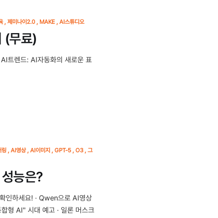
육
제미나이2.0
MAKE
AI스튜디오
 (무료)
AI트렌드: AI자동화의 새로운 표
어링
AI영상
AI이미지
GPT-5
O3
그
그 성능은?
인하세요! · Qwen으로 AI영상
합형 AI" 시대 예고 · 일론 머스크