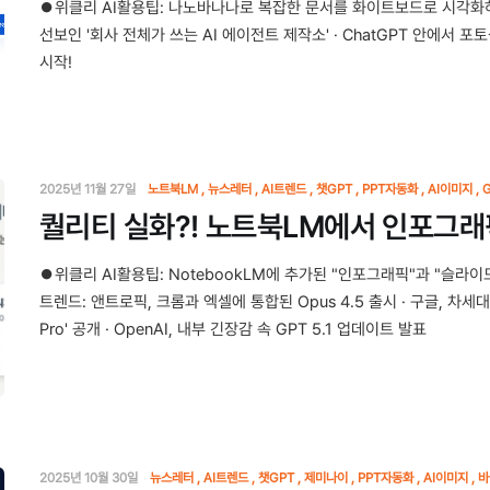
⏺위클리 AI활용팁: 나노바나나로 복잡한 문서를 화이트보드로 시각화하
선보인 '회사 전체가 쓰는 AI 에이전트 제작소' · ChatGPT 안에서 포토
시작!
2025년 11월 27일
노트북LM
뉴스레터
AI트렌드
챗GPT
PPT자동화
AI이미지
G
퀄리티 실화?! 노트북LM에서 인포그
⏺위클리 AI활용팁: NotebookLM에 추가된 "인포그래픽"과 "슬라이
트렌드: 앤트로픽, 크롬과 엑셀에 통합된 Opus 4.5 출시 · 구글, 차세대 
Pro' 공개 · OpenAI, 내부 긴장감 속 GPT 5.1 업데이트 발표
2025년 10월 30일
뉴스레터
AI트렌드
챗GPT
제미나이
PPT자동화
AI이미지
바