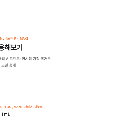
N
나노바나나
MAKE
사용해보기
클리 AI트렌드: 현시점 가장 뜨거운
집 모델 공개
GPT-4O
MAKE
재피어
마누스
합니다