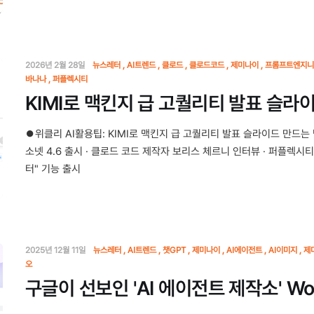
2026년 2월 28일
뉴스레터
AI트렌드
클로드
클로드코드
제미나이
프롬프트엔지니
바나나
퍼플렉시티
KIMI로 맥킨지 급 고퀄리티 발표 슬라
⏺위클리 AI활용팁: KIMI로 맥킨지 급 고퀄리티 발표 슬라이드 만드는 
소넷 4.6 출시 · 클로드 코드 제작자 보리스 체르니 인터뷰 · 퍼플렉시티,
터" 기능 출시
2025년 12월 11일
뉴스레터
AI트렌드
챗GPT
제미나이
AI에이전트
AI이미지
제
오
구글이 선보인 'AI 에이전트 제작소' Work