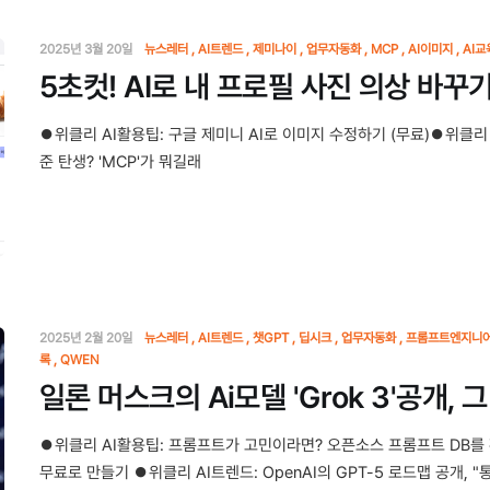
2025년 3월 20일
뉴스레터
AI트렌드
제미나이
업무자동화
MCP
AI이미지
AI교
5초컷! AI로 내 프로필 사진 의상 바꾸기
⏺위클리 AI활용팁: 구글 제미니 AI로 이미지 수정하기 (무료)⏺위클리 
준 탄생? 'MCP'가 뭐길래
2025년 2월 20일
뉴스레터
AI트렌드
챗GPT
딥시크
업무자동화
프롬프트엔지니
록
QWEN
일론 머스크의 Ai모델 'Grok 3'공개, 
⏺위클리 AI활용팁: 프롬프트가 고민이라면? 오픈소스 프롬프트 DB를 확
무료로 만들기 ⏺위클리 AI트렌드: OpenAI의 GPT-5 로드맵 공개, "통