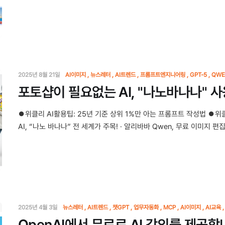
2025년 8월 21일
AI이미지
뉴스레터
AI트렌드
프롬프트엔지니어링
GPT-5
QWE
포토샵이 필요없는 AI, "나노바나나" 
⏺위클리 AI활용팁: 25년 기준 상위 1%만 아는 프롬프트 작성법 ⏺위
AI, “나노 바나나” 전 세계가 주목! · 알리바바 Qwen, 무료 이미지 편
2025년 4월 3일
뉴스레터
AI트렌드
챗GPT
업무자동화
MCP
AI이미지
AI교육
OpenAI에서 무료로 AI 강의를 제공