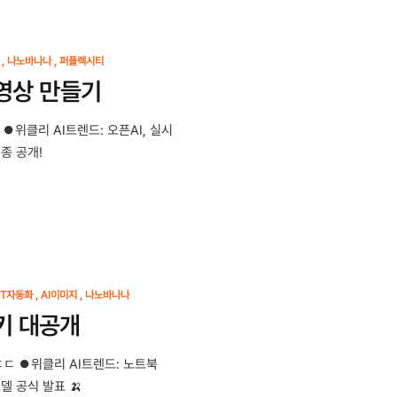
나노바나나
퍼플렉시티
보 영상 만들기
기 ⏺위클리 AI트렌드: 오픈AI, 실시
종 공개!
PT자동화
AI이미지
나노바나나
트키 대공개
ㄷㄷ ⏺위클리 AI트렌드: 노트북
모델 공식 발표 🍌