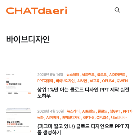
바이브디자인
2026년 5월 14일
뉴스레터
AI트렌드
클로드
AI에이전트
PPT자동화
바이브디자인
AI보안
AI교육
OPUS4
QWEN
상위 1%만 아는 클로드 디자인 PPT 제작 실전
노하우
2026년 4월 30일
뉴스레터
AI트렌드
클로드
챗GPT
PPT자
동화
AI이미지
바이브디자인
GPT-5
OPUS4
나노바나나
(피그마 떨고 있냐) 클로드 디자인으로 PPT 자
동 생성하기