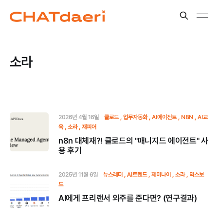
소라
2026년 4월 16일
클로드
업무자동화
AI에이전트
N8N
AI교
육
소라
재피어
n8n 대체재?! 클로드의 "매니지드 에이전트" 사
용 후기
2025년 11월 6일
뉴스레터
AI트렌드
제미나이
소라
믹스보
드
AI에게 프리랜서 외주를 준다면? (연구결과)