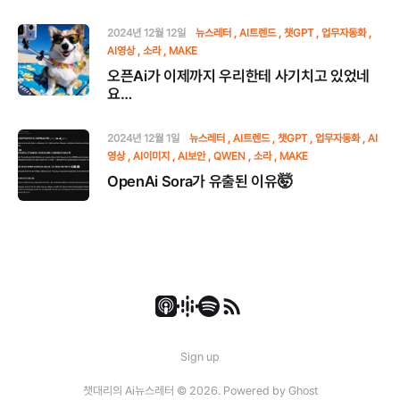
2024년 12월 12일
뉴스레터
AI트렌드
챗GPT
업무자동화
AI영상
소라
MAKE
오픈Ai가 이제까지 우리한테 사기치고 있었네
요…
2024년 12월 1일
뉴스레터
AI트렌드
챗GPT
업무자동화
AI
영상
AI이미지
AI보안
QWEN
소라
MAKE
OpenAi Sora가 유출된 이유🤯
Sign up
챗대리의 Ai뉴스레터 © 2026. Powered by
Ghost