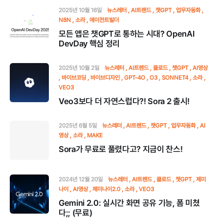
2025년 10월 16일
뉴스레터
AI트렌드
챗GPT
업무자동화
N8N
소라
에이전트빌더
모든 앱은 챗GPT로 통하는 시대? OpenAI
DevDay 핵심 정리
2025년 10월 2일
뉴스레터
AI트렌드
클로드
챗GPT
AI영상
바이브코딩
바이브디자인
GPT-4O
O3
SONNET4
소라
VEO3
Veo3보다 더 자연스럽다?! Sora 2 출시!
2025년 6월 5일
뉴스레터
AI트렌드
챗GPT
업무자동화
AI
영상
소라
MAKE
Sora가 무료로 풀렸다고? 지금이 찬스!
2024년 12월 20일
뉴스레터
AI트렌드
클로드
챗GPT
제미
나이
AI영상
제미나이2.0
소라
VEO3
Gemini 2.0: 실시간 화면 공유 기능, 폼 미쳤
다;; (무료)