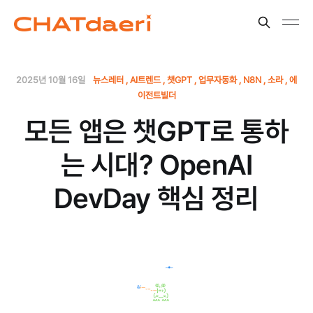
2025년 10월 16일
뉴스레터
AI트렌드
챗GPT
업무자동화
N8N
소라
에
이전트빌더
모든 앱은 챗GPT로 통하
는 시대? OpenAI
DevDay 핵심 정리