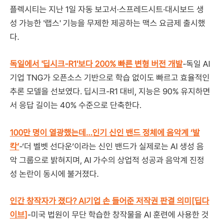
플렉시티는 지난 1일 자동 보고서·스프레드시트·대시보드 생
성 가능한 '랩스' 기능을 무제한 제공하는 맥스 요금제 출시했
다.
독일에서 '딥시크-R1'보다 200% 빠른 변형 버전 개발
-독일 AI
기업 TNG가 오픈소스 기반으로 학습 없이도 빠르고 효율적인
추론 모델을 선보였다. 딥시크-R1 대비, 지능은 90% 유지하면
서 응답 길이는 40% 수준으로 단축한다.
100만 명이 열광했는데…인기 신인 밴드 정체에 음악계 ‘발
칵’
-‘더 벨벳 선다운’이라는 신인 밴드가 실제로는 AI 생성 음
악 그룹으로 밝혀지며, AI 가수의 상업적 성공과 음악계 진정
성 논란이 동시에 불거졌다.
인간 창작자가 졌다? AI기업 손 들어준 저작권 판결 의미[딥다
이브]
-미국 법원이 무단 학습한 창작물을 AI 훈련에 사용한 것