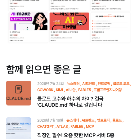
함께 읽으면 좋은 글
2026년 7월 24일
뉴스레터
AI트렌드
앤트로픽
클로드 코드
COWORK
KIMI
AI보안
FABLE5
프롬프트엔지니어링
클로드 고수와 하수의 차이? 결국
'CLAUDE.md' 하나로 갈립니다
2026년 7월 16일
뉴스레터
AI트렌드
앤트로픽
클로드
CHATGPT
ATLAS
FABLE5
MCP
직장인 필수! 요즘 핫한 MCP 서버 5종