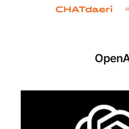
A
OpenA