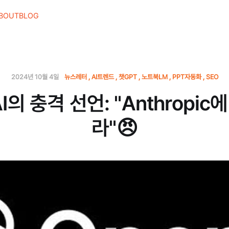
BOUT
BLOG
2024년 10월 4일
뉴스레터
AI트렌드
챗GPT
노트북LM
PPT자동화
SEO
I의 충격 선언: "Anthropic
라"😠