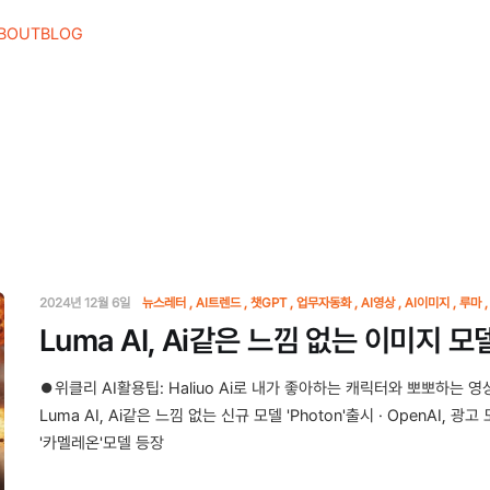
BOUT
BLOG
2024년 12월 6일
뉴스레터
AI트렌드
챗GPT
업무자동화
AI영상
AI이미지
루마
Luma AI, Ai같은 느낌 없는 이미지 모델
⏺위클리 AI활용팁: Haliuo Ai로 내가 좋아하는 캐릭터와 뽀뽀하는 
Luma AI, Ai같은 느낌 없는 신규 모델 'Photon'출시 · OpenAI, 광
'카멜레온'모델 등장