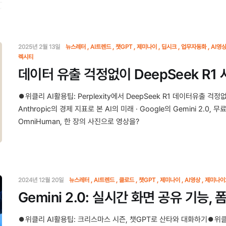
2025년 2월 13일
뉴스레터
AI트렌드
챗GPT
제미나이
딥시크
업무자동화
AI영
렉시티
데이터 유출 걱정없이 DeepSeek R1
⏺위클리 AI활용팁: Perplexity에서 DeepSeek R1 데이터유출 
Anthropic의 경제 지표로 본 AI의 미래 · Google의 Gemini 2.0, 
OmniHuman, 한 장의 사진으로 영상을?
2024년 12월 20일
뉴스레터
AI트렌드
클로드
챗GPT
제미나이
AI영상
제미나이2
Gemini 2.0: 실시간 화면 공유 기능, 폼
⏺위클리 AI활용팁: 크리스마스 시즌, 챗GPT로 산타와 대화하기⏺위클리 