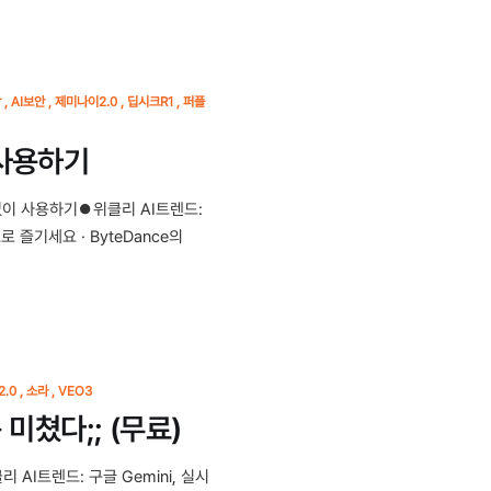
상
AI보안
제미나이2.0
딥시크R1
퍼플
 사용하기
걱정없이 사용하기⏺위클리 AI트렌드:
무료로 즐기세요 · ByteDance의
.0
소라
VEO3
 미쳤다;; (무료)
AI트렌드: 구글 Gemini, 실시