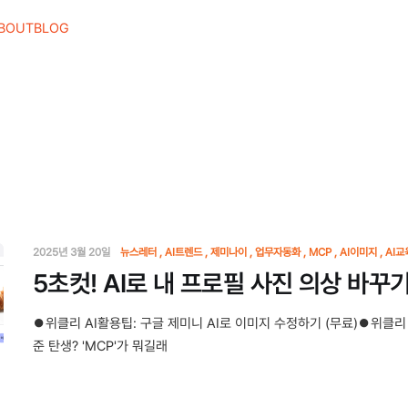
BOUT
BLOG
2025년 3월 20일
뉴스레터
AI트렌드
제미나이
업무자동화
MCP
AI이미지
AI교
5초컷! AI로 내 프로필 사진 의상 바꾸기
⏺위클리 AI활용팁: 구글 제미니 AI로 이미지 수정하기 (무료)⏺위클리 
준 탄생? 'MCP'가 뭐길래